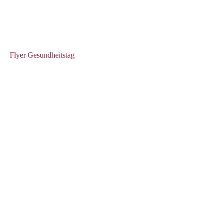
Flyer Gesundheitstag
Entdecken Sie das Seminarzentrum
Finden Sie bei uns genau das, was Sie für eine erfolgreiche
Veranstaltung oder Ihre persönliche Weiterbildung benötigen.